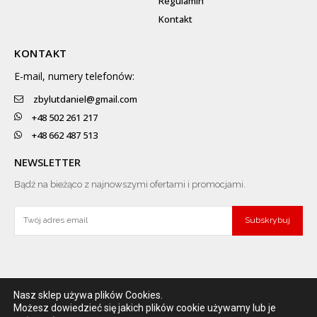
Regulamin
Kontakt
KONTAKT
E-mail, numery telefonów:
zbylutdaniel@gmail.com
+48 502 261 217
+48 662 487 513
NEWSLETTER
Bądź na bieżąco z najnowszymi ofertami i promocjami.
Subskrybuj
Nasz sklep używa plików Cookies.
Darmowa wysyłka
Łatwe zwroty
Zniżki i promocje
Możesz dowiedzieć się jakich plików cookie używamy lub je
Przy zamówieniu powyżej 300 zł
Prosto i szybko!
Dla stałych klientów