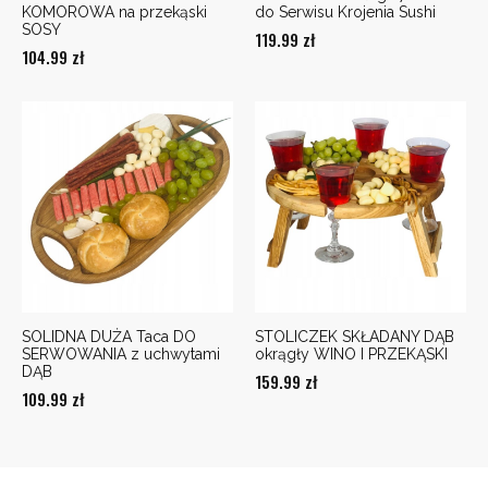
KOMOROWA na przekąski
do Serwisu Krojenia Sushi
SOSY
119.99
zł
104.99
zł
SOLIDNA DUŻA Taca DO
STOLICZEK SKŁADANY DĄB
SERWOWANIA z uchwytami
okrągły WINO I PRZEKĄSKI
DĄB
159.99
zł
109.99
zł