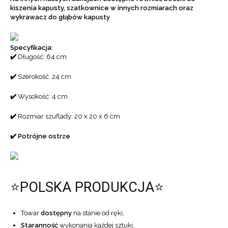
kiszenia kapusty, szatkownice w innych rozmiarach oraz
wykrawacz do głąbów kapusty
Specyfikacja:
✔️
Długość: 64 cm
✔️
Szerokość: 24 cm
✔️
Wysokość: 4 cm
✔️
Rozmiar szuflady: 20 x 20 x 6 cm
✔️
Potrójne ostrze
⭐POLSKA PRODUKCJA⭐
Towar
dostępny
na stanie od ręki,
Staranność
wykonania każdej sztuki,