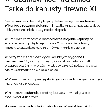
Tarka do kapusty drewno XL
Szatkownica do kapusty to przydatne narzędzie kuchenne
✔️ Koniec z ręcznym siekaniem !
- szatkownica umożliwia szybkie i
efektywne krojenie kapusty na cienkie paski
✔️
Szatkownica zapewnia
równomierne krojenie kapusty
na
jednolite paski o pożądanej grubości. To sprawia, że potrawy z
kapusty wyglądają estetycznie i równomiernie się gotują.
✔️
Korzystanie z szatkownicy do kapusty jest
wygodne i
bezpieczne.
Wystarczy umieścić kawałek kapusty w korytku i
przeprowadzić nim w przód i w tył, aby uzyskać pożądane efekty.
Nie musisz martwić się o swoje palce !
✔️
Możesz również używać jej
do krojenia innych warzyw
, takich jak
marchewka czy cebula.
✔️
Narzędzie to
ułatwia obróbkę kapusty
, otwierając wiele
możliwości kulinarnych
Na innych naszych aukcjach dostępne również beczki do