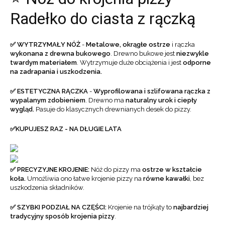
Radełko do ciasta z rączką
✅ WYTRZYMAŁY NÓŻ
-
Metalowe, okrągłe ostrze
i rączka
wykonana z drewna bukowego
. Drewno bukowe jest
niezwykle
twardym materiałem
. Wytrzymuje duże obciążenia i jest
odporne
na zadrapania i uszkodzenia.
✅ ESTETYCZNA RĄCZKA
-
Wyprofilowana i szlifowana rączka z
wypalanym zdobieniem
. Drewno ma
naturalny urok i ciepły
wygląd.
Pasuje do klasycznych drewnianych desek do pizzy.
✅KUPUJESZ RAZ - NA DŁUGIE LATA
✅
PRECYZYJNE KROJENIE:
Nóż do pizzy ma
ostrze w kształcie
koła.
Umożliwia ono łatwe krojenie pizzy na
równe kawałki
, bez
uszkodzenia składników.
✅ SZYBKI PODZIAŁ NA CZĘŚCI:
Krojenie na trójkąty to
najbardziej
tradycyjny sposób krojenia pizzy
.