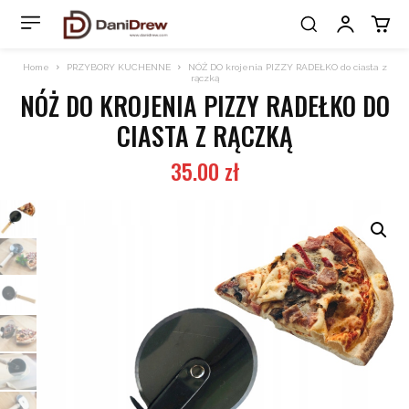
Home
PRZYBORY KUCHENNE
NÓŻ DO krojenia PIZZY RADEŁKO do ciasta z
rączką
NÓŻ DO KROJENIA PIZZY RADEŁKO DO
CIASTA Z RĄCZKĄ
35.00
zł