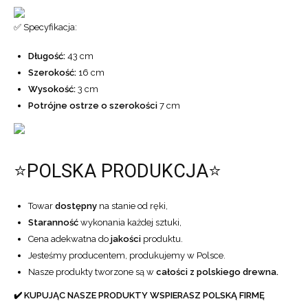
✅ Specyfikacja:
Długość:
43 cm
Szerokość:
16 cm
Wysokość:
3 cm
Potrójne ostrze o szerokości
7 cm
⭐POLSKA PRODUKCJA⭐
Towar
dostępny
na stanie od ręki,
Staranność
wykonania każdej sztuki,
Cena adekwatna do
jakości
produktu.
Jesteśmy producentem, produkujemy w Polsce.
Nasze produkty tworzone są w
całości z polskiego drewna.
✔️ KUPUJĄC NASZE PRODUKTY WSPIERASZ POLSKĄ FIRMĘ