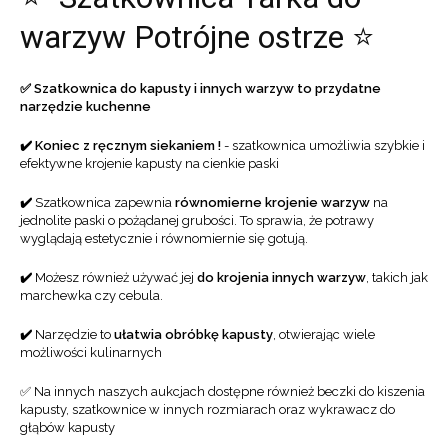
warzyw Potrójne ostrze ⭐
✅ Szatkownica do kapusty i innych warzyw to przydatne
narzędzie kuchenne
✔️ Koniec z ręcznym siekaniem !
- szatkownica umożliwia szybkie i
efektywne krojenie kapusty na cienkie paski
✔️
Szatkownica zapewnia
równomierne krojenie warzyw
na
jednolite paski o pożądanej grubości. To sprawia, że potrawy
wyglądają estetycznie i równomiernie się gotują.
✔️
Możesz również używać jej
do krojenia innych warzyw
, takich jak
marchewka czy cebula.
✔️
Narzędzie to
ułatwia obróbkę kapusty
, otwierając wiele
możliwości kulinarnych
✅ Na innych naszych aukcjach dostępne również beczki do kiszenia
kapusty, szatkownice w innych rozmiarach oraz wykrawacz do
głąbów kapusty