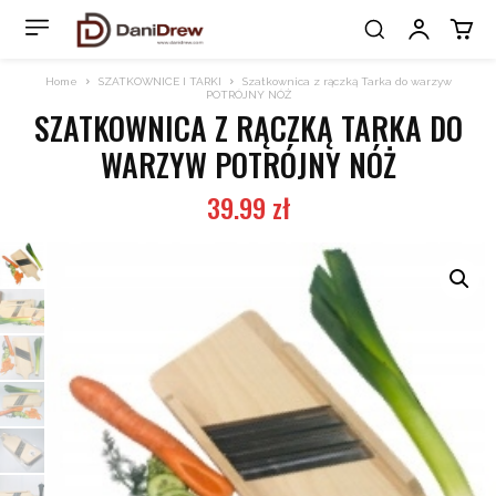
Home
SZATKOWNICE I TARKI
Szatkownica z rączką Tarka do warzyw
POTRÓJNY NÓŻ
SZATKOWNICA Z RĄCZKĄ TARKA DO
WARZYW POTRÓJNY NÓŻ
39.99
zł