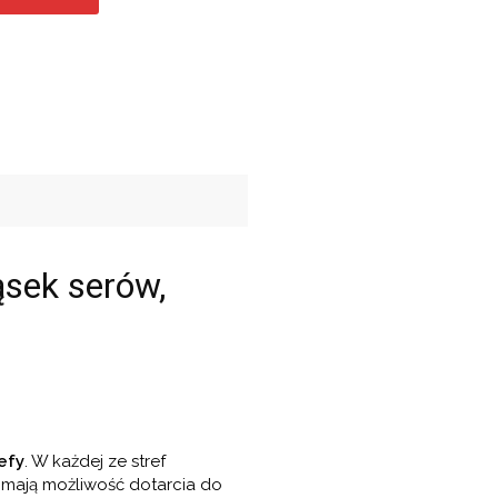
ąsek serów,
efy
. W każdej ze stref
e mają możliwość dotarcia do