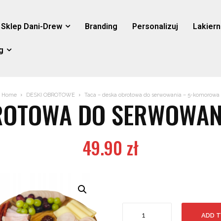
Sklep Dani-Drew
Branding
Personalizuj
Lakiern
g
Home
DESKI OBROTOWE
Taca – deska obrotowa do serwowania – 5-komorowa
BROTOWA DO SERWOWAN
49.90
zł
Taca
ADD 
-