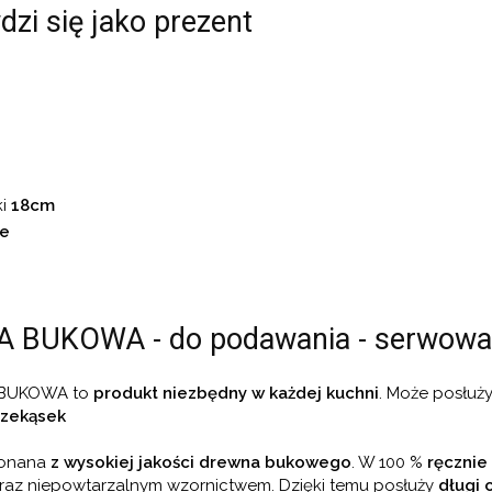
dzi się jako prezent
ki
18cm
e
A BUKOWA - do podawania - serwowa
 BUKOWA to
produkt niezbędny w każdej kuchni
. Może posłuży
rzekąsek
konana
z wysokiej jakości drewna bukowego
. W 100 %
ręczni
raz niepowtarzalnym wzornictwem. Dzięki temu posłuży
długi 