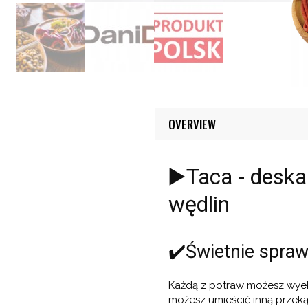
OVERVIEW
▶️Taca - desk
wędlin
✔️Świetnie spraw
Każdą z potraw możesz wye
możesz umieścić inną przeką