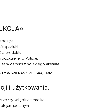
UKCJA⭐
 od ręki,
dej sztuki,
ści
produktu.
rodukujemy w Polsce.
e są w
całości z polskiego drewna.
KTY WSPIERASZ POLSKĄ FIRMĘ
ji i użytkowania.
rzetrzyj wilgotną szmatką
j olejem jadalnym