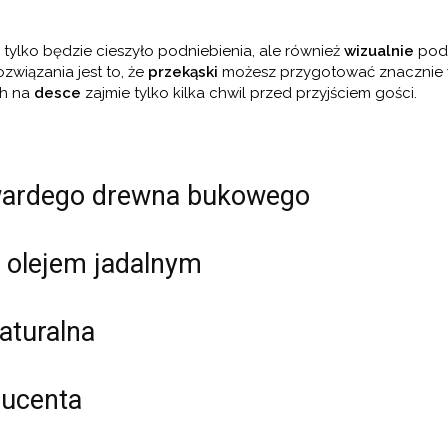
 tylko będzie cieszyło podniebienia, ale również
wizualnie
podn
wiązania jest to, że
przekąski
możesz przygotować znacznie 
ch na
desce
zajmie tylko kilka chwil przed przyjściem gości.
wardego drewna bukowego
olejem jadalnym
aturalna
ducenta