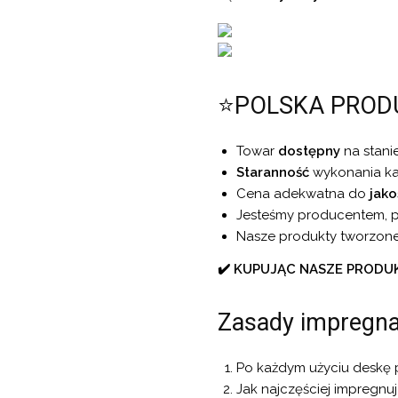
⭐POLSKA PROD
Towar
dostępny
na stanie
Staranność
wykonania każ
Cena adekwatna do
jako
Jesteśmy producentem, p
Nasze produkty tworzon
✔️ KUPUJĄC NASZE PRODU
Zasady impregnac
Po każdym użyciu deskę p
Jak najczęściej impregnu