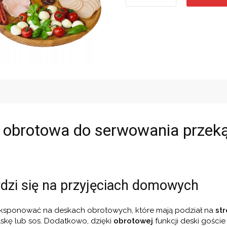
deska
obrotowa
do
serwowania
-
5-
komorowa
quantity
a obrotowa do serwowania przek
dzi się na przyjęciach domowych
ksponować na deskach obrotowych, które mają podział na
str
skę lub sos. Dodatkowo, dzięki
obrotowej
funkcji deski gości