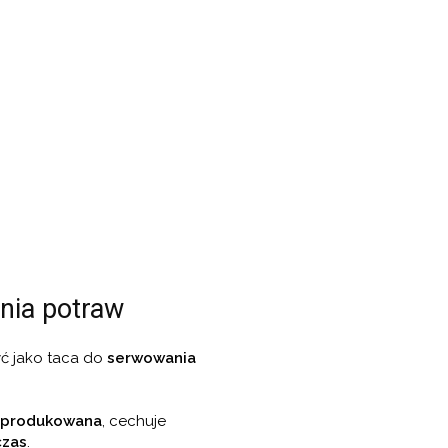
nia potraw
ć jako taca do
serwowania
e produkowana
, cechuje
czas
.