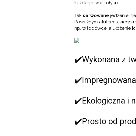
każdego smakołyku.
Tak
serwowane
jedzenie nie
Poważnym atutem takiego roz
np. w lodówce, a ułożenie i
✔️Wykonana z t
✔️Impregnowana 
✔️Ekologiczna i n
✔️Prosto od pro