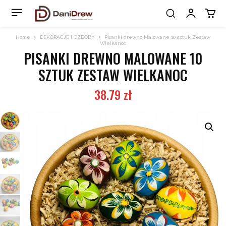
Home
DEKORACJE I OZDOBY
Pisanki drewno Malowane 10 sztuk Zestaw
Wielkanoc
PISANKI DREWNO MALOWANE 10
SZTUK ZESTAW WIELKANOC
38.79
zł