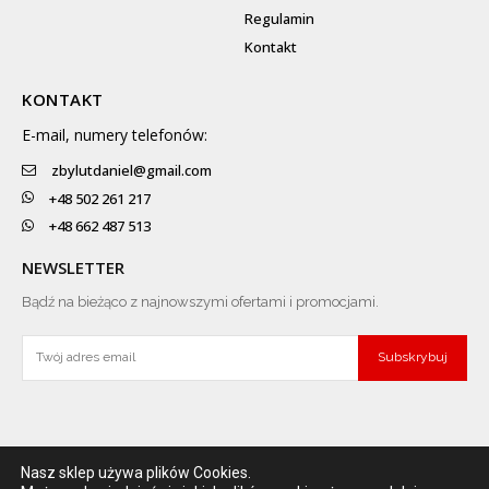
Regulamin
Kontakt
KONTAKT
E-mail, numery telefonów:
zbylutdaniel@gmail.com
+48 502 261 217
+48 662 487 513
NEWSLETTER
Bądź na bieżąco z najnowszymi ofertami i promocjami.
Subskrybuj
Nasz sklep używa plików Cookies.
Darmowa wysyłka
Łatwe zwroty
Zniżki i promocje